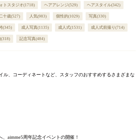
ォトスタジオ
(1718)
ヘアアレンジ
(529)
ヘアスタイル
(342)
二十歳
(527)
人気
(983)
個性的
(1029)
写真
(330)
袴
(345)
成人写真
(1135)
成人式
(1531)
成人式前撮り
(714)
物
(318)
記念写真
(484)
タイル、コーディネートなど、スタッフのおすすめするさまざまな
様へ、aimme5周年記念イベントの開催！