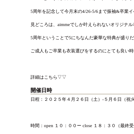
5周年を記念して今月末の4/26-5/6まで振袖&卒
見どころは、aimmeでしか叶えられないオリジナ
5周年ということで5にちなんだ豪華な特典が盛り
ご成人もご卒業も衣装選びをするのにとても良い時
詳細はこちら▽▽
開催日時
日程：２０２５年４月２６日（土）-５月６日（祝
時間：open １０：００ー close １８：３０（最