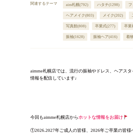
関連するテーマ
aim札幌
(792)
ハタチ
(1298)
フ
ヘアメイク
(803)
メイク
(202)
写真館
(808)
卒業式
(277)
卒業
振袖
(1628)
振袖ヘア
(416)
着
aimme札幌店では、流行の振袖やドレス、ヘアス
情報を配信しています♩
今回もaimme札幌店から
ホットな情報をお届け
①2026.2027年ご成人の皆様、2026年ご卒業の皆