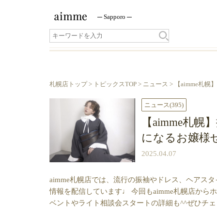
Sapporo
札幌店トップ
>
トピックスTOP
>
ニュース
> 【aimme札
ニュース
(395)
【aimme札
になるお嬢様ぜひ
2025.04.07
aimme札幌店では、流行の振袖やドレス、ヘアス
情報を配信しています♩ 今回もaimme札幌店から
ベントやライト相談会スタートの詳細も^^ぜひチ