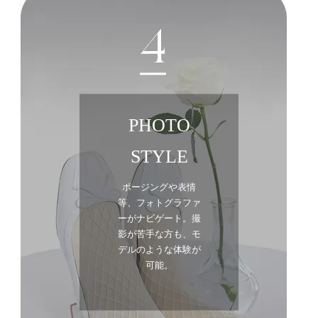
PHOTO
STYLE
ポージングや表情
等、フォトグラファ
ーがナビゲート。撮
影が苦手な方も、モ
デルのような体験が
可能。