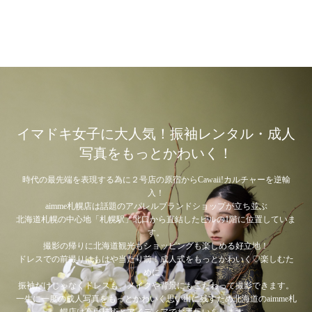
イマドキ女子に大人気！振袖レンタル・成人
写真をもっとかわいく！
時代の最先端を表現する為に２号店の原宿からCawaii!カルチャーを逆輸
入！
aimme札幌店は話題のアパレルブランドショップが立ち並ぶ
北海道札幌の中心地「札幌駅」北口から直結したビルの1階に位置していま
す。
撮影の帰りに北海道観光もショッピングも楽しめる好立地！
ドレスでの前撮りはもはや当たり前！成人式をもっとかわいく♡楽しむた
めに、
振袖だけじゃなくドレスも、メイクや背景にもこだわって撮影できます。
一生に一度の成人写真をもっとかわいく思い出に残すため
北海道のaimme札