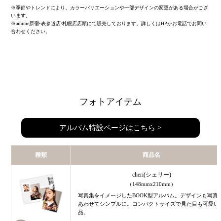
※季節やトレンドにより、カラーバリエーションや一部デザインの変更がある場合がござ
います。
※aimme原宿•表参道店/札幌店店頭にて販売しております。詳しくはHPかお電話でお問い
合わせください。
フォトアイテム
アルバム特設ページはこちら >
種類
種類
種類
種類
商品名
商品名
商品名
商品名
cheri(シェリー)
cheri(シェリー)
cheri(シェリー)
cheri(シェリー)
（148mmx210mm）
（148mmx210mm）
（148mmx210mm）
（148mmx210mm）
写真集をイメージしたBOOK型アルバム。デザインも写真
写真集をイメージしたBOOK型アルバム。デザインも写真
写真集をイメージしたBOOK型アルバム。デザインも写真
写真集をイメージしたBOOK型アルバム。デザインも写真
あわせてシンプルに。コンパクトサイズで見た目も可愛い
あわせてシンプルに。コンパクトサイズで見た目も可愛い
あわせてシンプルに。コンパクトサイズで見た目も可愛い
あわせてシンプルに。コンパクトサイズで見た目も可愛い
品。
品。
品。
品。