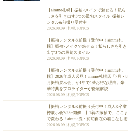
【aimme札幌】振袖×メイクで魅せる！私ら
しさを引き出す3つの最旬スタイル_振袖レ
ンタル&前撮り受付中
2026.08.09 |
札幌
,
TOPICS
【振袖レンタル&前撮り受付中！aimme札
幌】振袖×メイクで魅せる！私らしさを引き
出す3つの最旬スタイル
2026.08.09 |
札幌
,
TOPICS
【振袖レンタル&前撮り受付中！aimme札
幌】2026年成人必見！aimme札幌店「7月・8
月振袖展示会」が1年で1番お得な理由。豪
華特典をプロライターが徹底解説
2026.08.09 |
札幌
,
TOPICS
【振袖レンタル&前撮り受付中！成人&卒業
袴展示会7/25~開催！】1着の振袖で、ここま
で変わる！aimme流・変幻自在の着こなし術
2026.08.09 |
札幌
,
TOPICS