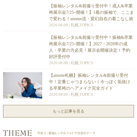
【振袖レンタル&前撮り受付中！成人&卒業
袴展示会7/25~開催！】1着の振袖で、ここま
で変わる！aimme流・変幻自在の着こなし術
2026.08.09 |
札幌
,
TOPICS
【振袖レンタル&前撮り受付中！振袖&卒業
袴展示会7/25~開催！】2027・2028年の成
人・卒業の方必見！展示会開催決定！予約
好評受付中
2026.08.09 |
札幌
,
TOPICS
【aimme札幌】振袖レンタル&前撮り受付
中！定番じゃつまらない！今っぽく垢抜け
る卒業袴のヘアメイク完全ガイド
2026.08.09 |
札幌
,
TOPICS
もっと記事を見る