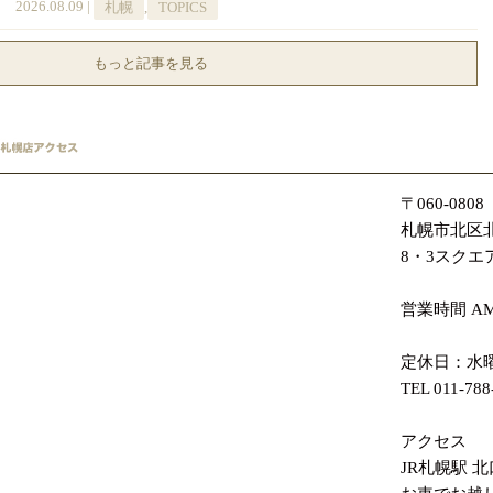
2026.08.09 |
札幌
,
TOPICS
もっと記事を見る
〒060-0808
札幌市北区北
8・3スクエ
営業時間 AM1
定休日：水
TEL 011-788
アクセス
JR札幌駅 北