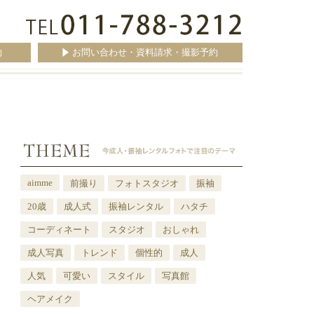
約
お問い合わせ・資料請求・撮影予約
aimme
前撮り
フォトスタジオ
振袖
20歳
成人式
振袖レンタル
ハタチ
コーディネート
スタジオ
おしゃれ
成人写真
トレンド
個性的
成人
人気
可愛い
スタイル
写真館
ヘアメイク