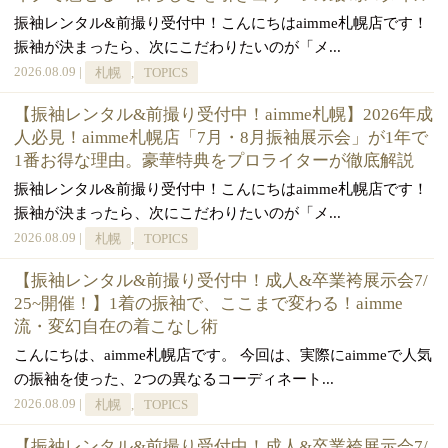
振袖レンタル&前撮り受付中！こんにちはaimme札幌店です！
振袖が決まったら、次にこだわりたいのが「メ...
2026.08.09 |
札幌
,
TOPICS
【振袖レンタル&前撮り受付中！aimme札幌】2026年成
人必見！aimme札幌店「7月・8月振袖展示会」が1年で
1番お得な理由。豪華特典をプロライターが徹底解説
振袖レンタル&前撮り受付中！こんにちはaimme札幌店です！
振袖が決まったら、次にこだわりたいのが「メ...
2026.08.09 |
札幌
,
TOPICS
【振袖レンタル&前撮り受付中！成人&卒業袴展示会7/
25~開催！】1着の振袖で、ここまで変わる！aimme
流・変幻自在の着こなし術
こんにちは、aimme札幌店です。 今回は、実際にaimmeで人気
の振袖を使った、2つの異なるコーディネート...
2026.08.09 |
札幌
,
TOPICS
【振袖レンタル&前撮り受付中！成人&卒業袴展示会7/