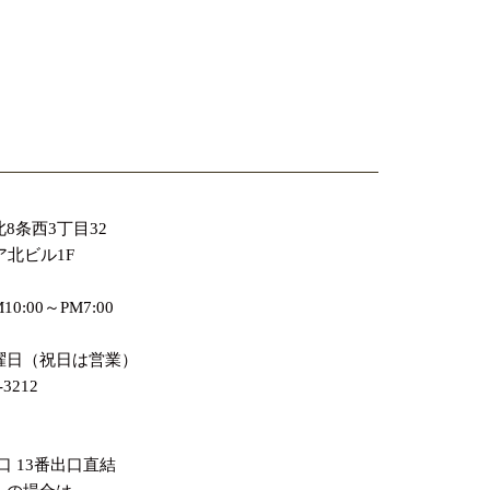
8条西3丁目32
ア北ビル1F
0:00～PM7:00
曜日（祝日は営業）
-3212
口 13番出口直結