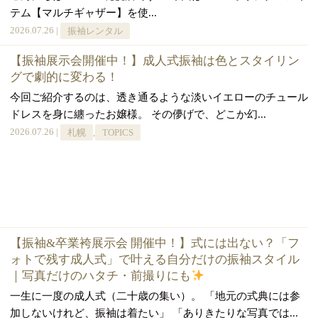
テム【マルチギャザー】を使...
2026.07.26 |
振袖レンタル
【振袖展示会開催中！】成人式振袖は色とスタイリン
グで劇的に変わる！
今回ご紹介するのは、透き通るような淡いイエローのチュール
ドレスを身に纏ったお嬢様。 その儚げで、どこか幻...
2026.07.26 |
札幌
,
TOPICS
【振袖&卒業袴展示会 開催中！】式には出ない？「フ
ォトで残す成人式」で叶える自分だけの振袖スタイル
｜写真だけのハタチ・前撮りにも
一生に一度の成人式（二十歳の集い）。 「地元の式典には参
加しないけれど、振袖は着たい」 「ありきたりな写真では...