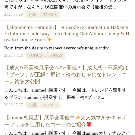
袴ですが…なんと、現在開催中の展示会で【最後の受...
2026.07.29 |
札幌
,
TOPICS
【aim/aimme Harajuku】 Furisode & Graduation Hakama
Exhibition Underway! Introducing Our Album Lineup & H
ow to Choose Yours
Born from the desire to respect everyone's unique indiv...
2026.07.28 |
TOPICS
,
TOPICS
【成人&卒業袴展示会7/25~開催！】成人式・卒業式は
「ブーツ」が正解！振袖・袴のおしゃれなトレンドコ
ーデ術を大公開
こんにちは、aimme札幌店です。 今回は、トレンドを牽引す
るブランドaimmeが提案する、振袖・袴×ブーツ...
2026.07.27 |
札幌
,
TOPICS
【aimme札幌店】展示会開催中
大人気マルチギャザ
ーフリルを使用したコーデのご紹介
こんにちは！aimme札幌店です！ 今回はaimmeオリジナルアイ