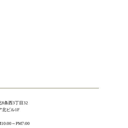
8条西3丁目32
ア北ビル1F
0:00～PM7:00