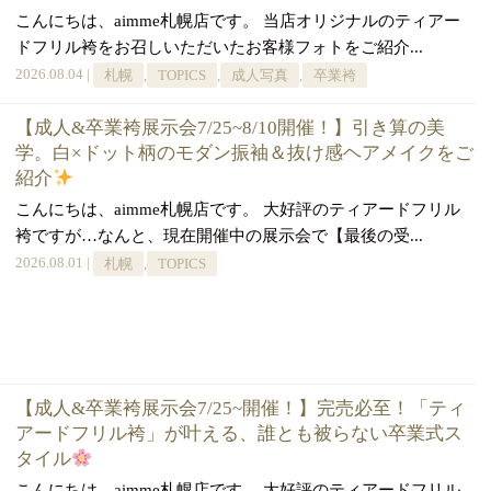
こんにちは、aimme札幌店です。 当店オリジナルのティアー
ドフリル袴をお召しいただいたお客様フォトをご紹介...
2026.08.04 |
札幌
,
TOPICS
,
成人写真
,
卒業袴
【成人&卒業袴展示会7/25~8/10開催！】引き算の美
学。白×ドット柄のモダン振袖＆抜け感ヘアメイクをご
紹介
こんにちは、aimme札幌店です。 大好評のティアードフリル
袴ですが…なんと、現在開催中の展示会で【最後の受...
2026.08.01 |
札幌
,
TOPICS
【成人&卒業袴展示会7/25~開催！】完売必至！「ティ
アードフリル袴」が叶える、誰とも被らない卒業式ス
タイル
こんにちは、aimme札幌店です。 大好評のティアードフリル