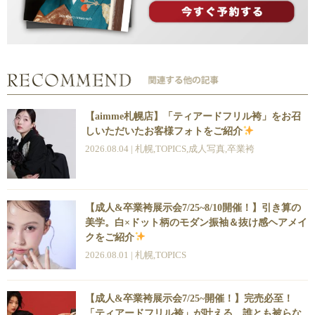
【aimme札幌店】「ティアードフリル袴」をお召
しいただいたお客様フォトをご紹介
2026.08.04 |
札幌
,
TOPICS
,
成人写真
,
卒業袴
【成人&卒業袴展示会7/25~8/10開催！】引き算の
美学。白×ドット柄のモダン振袖＆抜け感ヘアメイ
クをご紹介
2026.08.01 |
札幌
,
TOPICS
【成人&卒業袴展示会7/25~開催！】完売必至！
「ティアードフリル袴」が叶える、誰とも被らな