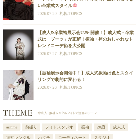
い卒業式スタイル
2026.07.29 |
札幌
,
TOPICS
【成人&卒業袴展示会7/25~開催！】成人式・卒業
式は「ブーツ」が正解！振袖・袴のおしゃれなト
レンドコーデ術を大公開
2026.07.27 |
札幌
,
TOPICS
【振袖展示会開催中！】成人式振袖は色とスタイ
リングで劇的に変わる！
2026.07.26 |
札幌
,
TOPICS
aimme
前撮り
フォトスタジオ
振袖
20歳
成人式
振袖レンタル
ハタチ
コーディネート
スタジオ