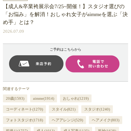
【成人&卒業袴展示会7/25~開催！】スタジオ選びの
「お悩み」を解消！おしゃれ女子がaimmeを選ぶ「決
め手」とは？
2026.07.09
ご予約はこちらから
関連するテーマ
20歳
(1593)
aimme
(1914)
おしゃれ
(1219)
コーディネート
(1270)
スタイル
(821)
スタジオ
(1240)
フォトスタジオ
(1718)
ヘアアレンジ
(529)
ヘアメイク
(803)
前撮り
(1757)
成人
(1013)
成人写真
(1135)
振袖
(1628)