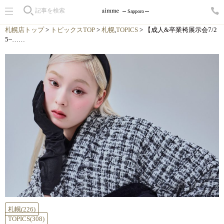
Sapporo
札幌店トップ
>
トピックスTOP
>
札幌
,
TOPICS
> 【成人&卒業袴展示会7/2
5~……
札幌
(226)
TOPICS
(308)