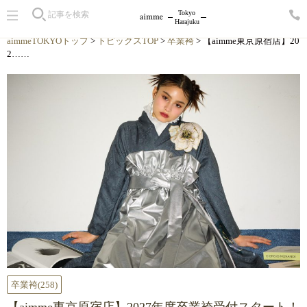
Tokyo
Harajuku
aimmeTOKYOトップ
>
トピックスTOP
>
卒業袴
> 【aimme東京原宿店】20
2……
卒業袴
(258)