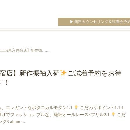
無料カウンセリング＆試着会予
aimme東京原宿店】新作振……
京原宿店】新作振袖入荷
ご試着予約をお待
す！
トで魅せる、エレガントなボタニカルモダン1.1
こだわりポイント1.1.1
02】儚げでファッショナブルな、繊細オールレース×フリル2.1
こだ
 aimm ...