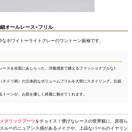
、繊細オールレース×フリル
妙なホワイト〜ライトグレーのワントーン振袖です。
レースを全面にあしらった、洋服感覚で纏えるファッショナブルな1
（チドリ柄）の立体的なボリュームフリルを大胆にスタイリング。伝統
。
るトーンが、お肌を優しく綺麗に魅せてくれます。
メタリックブーツ
をチョイス！儚げなレースの世界観に、原宿ら
スルーのニュアンス感があるメイクや、上品なパールのイヤリン