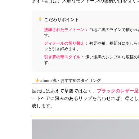
まず1着目は、大胆なモノトーンの総柄が目を引く
こだわりポイント
洗練されたモノトーン：
白地に黒のラインで描かれ
す。
ディテールの切り替え：
衿元や袖、裾部分にあしら
ッと引き締めます。
引き算の帯スタイル：
潔い漆黒のシンプルな広幅の
す。
aimme流・おすすめスタイリング
足元にはあえて草履ではなく、
ブラックのレザー足
ートヘアに深みのあるリップを合わせれば、凛とし
成します。