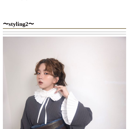
〜styling2〜