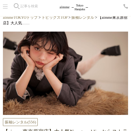
Tokyo
Harajuku
aimmeTOKYOトップ
>
トピックスTOP
>
振袖レンタル
> 【aimme東京原宿
店】大人気……
振袖レンタル
(556)