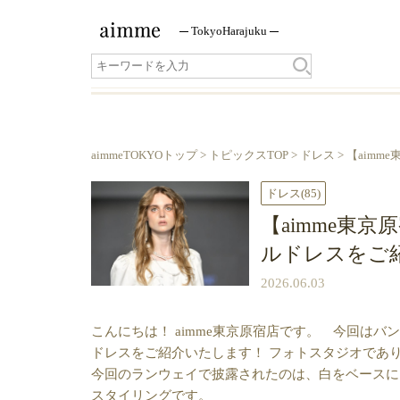
Tokyo
Harajuku
aimmeTOKYOトップ
>
トピックスTOP
>
ドレス
> 【aimm
ドレス
(85)
【aimme東京
ルドレスをご
2026.06.03
こんにちは！ aimme東京原宿店です。 今回は
ドレスをご紹介いたします！ フォトスタジオであり
今回のランウェイで披露されたのは、白をベースに
スタイリングです。