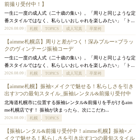
前撮り受付中！】
一生に一度の成人式（二十歳の集い）。「周りと同じような定
番スタイルではなく、私らしいおしゃれを楽しみたい」「ト...
2026.08.09 |
札幌
,
TOPICS
,
成人写真
,
卒業袴
【aimme札幌店】周りと差がつく！深みブルー×ブラッ
クのヴィンテージ振袖コーデ
一生に一度の成人式（二十歳の集い）。「周りと同じような定
番スタイルではなく、私らしいおしゃれを楽しみたい」「ト...
2026.08.09 |
札幌
,
TOPICS
,
成人写真
,
卒業袴
【aimme札幌】振袖×メイクで魅せる！私らしさを引き
出す3つの最旬スタイル_振袖レンタル&前撮り受付中
北海道札幌市に位置する振袖レンタル&前撮りを手がけるaim
me札幌店です！ 振袖が決まったら、次にこだわ...
2026.08.09 |
札幌
,
TOPICS
【振袖レンタル&前撮り受付中！aimme札幌】振袖×メ
イクで魅せる！私らしさを引き出す3つの最旬スタイル