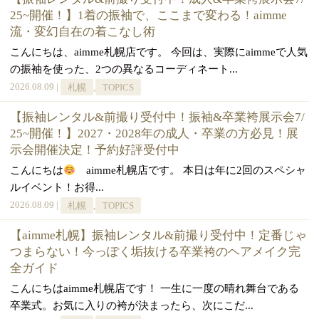
25~開催！】1着の振袖で、ここまで変わる！aimme
流・変幻自在の着こなし術
こんにちは、aimme札幌店です。 今回は、実際にaimmeで人気
の振袖を使った、2つの異なるコーディネート...
2026.08.09 |
札幌
,
TOPICS
【振袖レンタル&前撮り受付中！振袖&卒業袴展示会7/
25~開催！】2027・2028年の成人・卒業の方必見！展
示会開催決定！予約好評受付中
こんにちは
aimme札幌店です。 本日は年に2回のスペシャ
ルイベント！お得...
2026.08.09 |
札幌
,
TOPICS
【aimme札幌】振袖レンタル&前撮り受付中！定番じゃ
つまらない！今っぽく垢抜ける卒業袴のヘアメイク完
全ガイド
こんにちはaimme札幌店です！ 一生に一度の晴れ舞台である
卒業式。お気に入りの袴が決まったら、次にこだ...