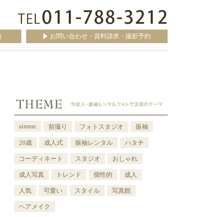
約
お問い合わせ・資料請求・撮影予約
aimme
前撮り
フォトスタジオ
振袖
20歳
成人式
振袖レンタル
ハタチ
コーディネート
スタジオ
おしゃれ
成人写真
トレンド
個性的
成人
人気
可愛い
スタイル
写真館
ヘアメイク