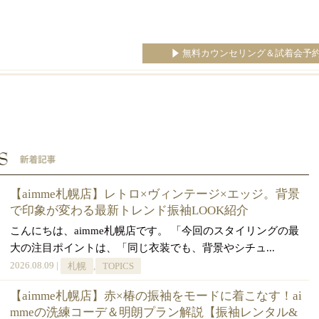
無料カウンセリング＆試着会予
【aimme札幌店】レトロ×ヴィンテージ×エッジ。背景
で印象が変わる最新トレンド振袖LOOK紹介
こんにちは、aimme札幌店です。 「今回のスタイリングの最
大の注目ポイントは、「同じ衣装でも、背景やシチュ...
2026.08.09 |
札幌
,
TOPICS
【aimme札幌店】赤×椿の振袖をモードに着こなす！ai
mmeの洗練コーデ＆明朗プラン解説【振袖レンタル&