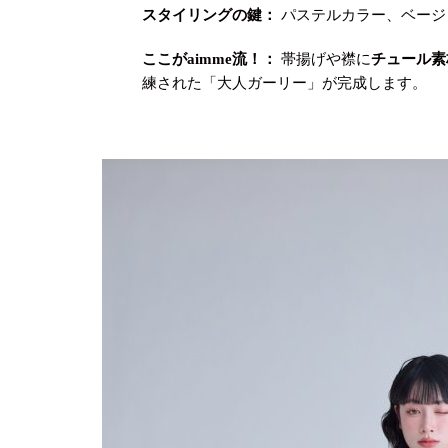
スタイリングの鍵：
パステルカラー、ベージ
ここがaimme流！：
帯揚げや襟に
チュール素
練された「大人ガーリー」が完成します。