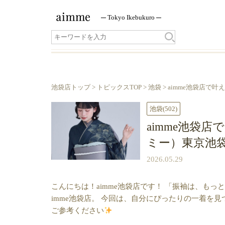
Tokyo
Ikebukuro
池袋店トップ
>
トピックスTOP
>
池袋
> aimme池袋店で
池袋
(502)
aimme池袋
ミー）東京池
2026.05.29
こんにちは！aimme池袋店です！ 「振袖は、も
imme池袋店。 今回は、自分にぴったりの一着を
ご参考ください